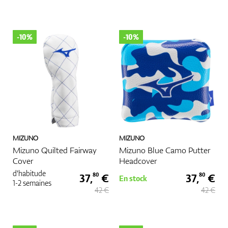
-10%
-10%
MIZUNO
MIZUNO
Mizuno Quilted Fairway
Mizuno Blue Camo Putter
Cover
Headcover
d'habitude
37,
€
37,
€
80
80
En stock
1-2 semaines
42 €
42 €