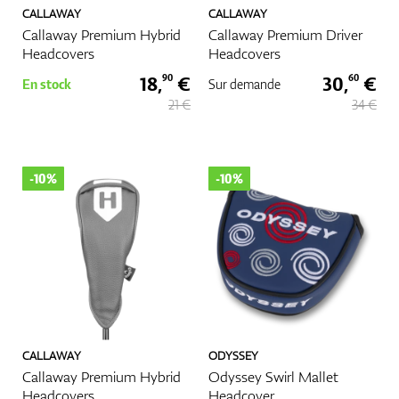
CALLAWAY
CALLAWAY
Callaway Premium Hybrid
Callaway Premium Driver
Headcovers
Headcovers
18,
€
30,
€
90
60
En stock
Sur demande
21 €
34 €
-10%
-10%
CALLAWAY
ODYSSEY
Callaway Premium Hybrid
Odyssey Swirl Mallet
Headcovers
Headcover