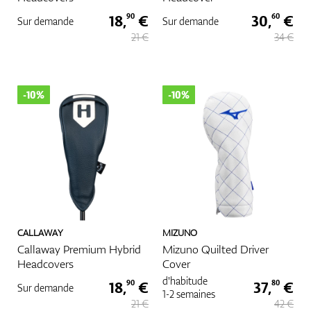
18,
€
30,
€
90
60
Sur demande
Sur demande
21 €
34 €
-10%
-10%
CALLAWAY
MIZUNO
Callaway Premium Hybrid
Mizuno Quilted Driver
Headcovers
Cover
d'habitude
18,
€
37,
€
90
80
Sur demande
1-2 semaines
21 €
42 €