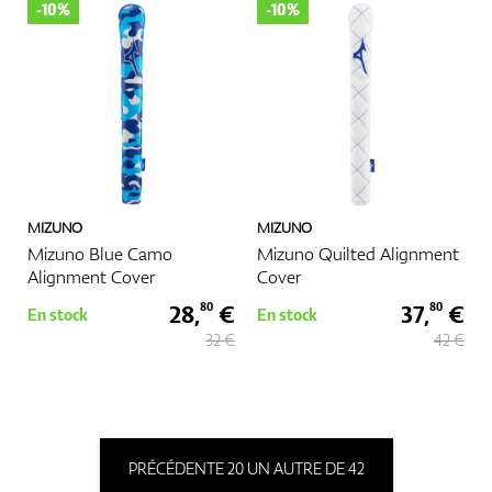
-10%
-10%
MIZUNO
MIZUNO
Mizuno Blue Camo
Mizuno Quilted Alignment
Alignment Cover
Cover
28,
€
37,
€
80
80
En stock
En stock
32 €
42 €
PRÉCÉDENTE 20 UN AUTRE DE 42