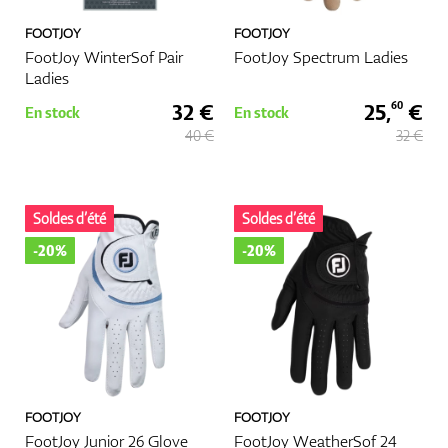
FOOTJOY
FOOTJOY
FootJoy WinterSof Pair
FootJoy Spectrum Ladies
Ladies
32 €
25,
€
60
En stock
En stock
40 €
32 €
Soldes d’été
Soldes d’été
-20%
-20%
FOOTJOY
FOOTJOY
FootJoy Junior 26 Glove
FootJoy WeatherSof 24