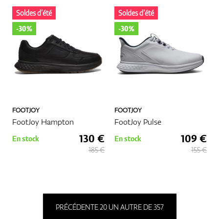
Soldes d’été
Soldes d’été
-30%
-30%
FOOTJOY
FOOTJOY
FootJoy Hampton
FootJoy Pulse
130 €
109 €
En stock
En stock
185 €
155 €
PRÉCÉDENTE 20 UN AUTRE DE 357