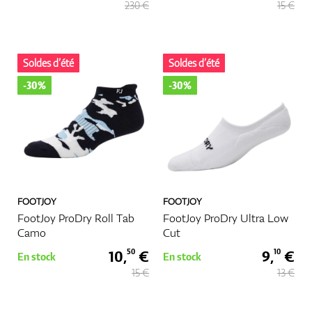
230 €
15 €
GPS Et Télémètres
Soldes d’été
Soldes d’été
-30%
-30%
Accessoires
FOOTJOY
FOOTJOY
FootJoy ProDry Roll Tab
FootJoy ProDry Ultra Low
Camo
Cut
10,
€
9,
€
50
10
En stock
En stock
15 €
13 €