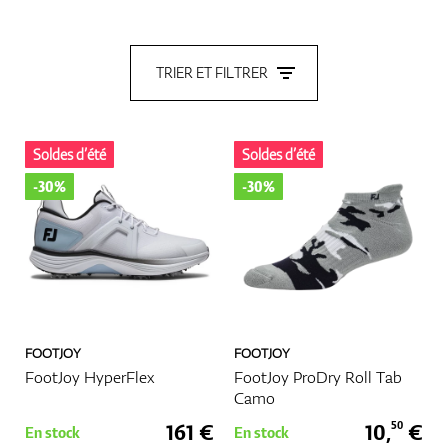
Chaussures
TRIER ET FILTRER
Gants
Soldes d’été
Soldes d’été
-30%
-30%
Balles
Sacs
FOOTJOY
FOOTJOY
FootJoy HyperFlex
FootJoy ProDry Roll Tab
Camo
161 €
10,
€
50
En stock
En stock
Chariots De Golf