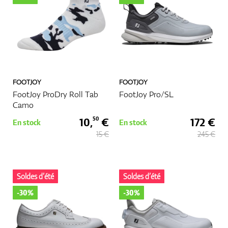
FOOTJOY
FOOTJOY
FootJoy ProDry Roll Tab
FootJoy Pro/SL
Camo
10,
€
172 €
50
En stock
En stock
15 €
245 €
Soldes d’été
Soldes d’été
-30%
-30%