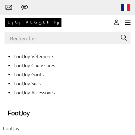
FootJoy Vêtements
FootJoy Chaussures
Marques
FootJoy Gants
FootJoy Sacs
FootJoy Accessoires
Clubs de golf
FootJoy
Vêtements
FootJoy