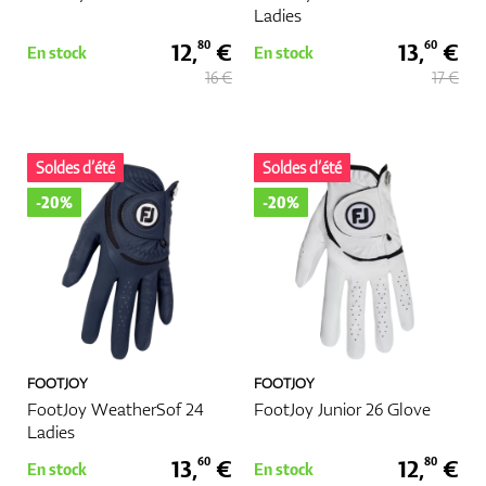
Ladies
12,
€
13,
€
80
60
En stock
En stock
16 €
17 €
Soldes d’été
Soldes d’été
-20%
-20%
FOOTJOY
FOOTJOY
FootJoy WeatherSof 24
FootJoy Junior 26 Glove
Ladies
13,
€
12,
€
60
80
En stock
En stock