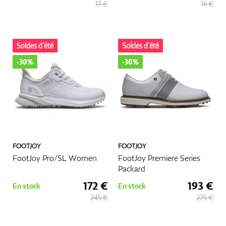
17 €
16 €
Soldes d’été
Soldes d’été
-30%
-30%
FOOTJOY
FOOTJOY
FootJoy Pro/SL Women
FootJoy Premiere Series
Packard
172 €
193 €
En stock
En stock
245 €
275 €