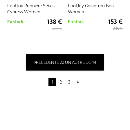
FootJoy Premiere Series
FootJoy Quantum Boa
Cypress Women
Women
138 €
153 €
En stock
En stock
223 €
235 €
PRÉCÉDENTE 20 UN AUTRE DE 44
1
2
3
4