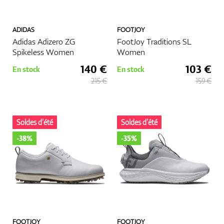
ADIDAS
FOOTJOY
Adidas Adizero ZG
FootJoy Traditions SL
Spikeless Women
Women
140 €
103 €
En stock
En stock
215 €
159 €
Soldes d’été
Soldes d’été
-38%
-35%
FOOTJOY
FOOTJOY