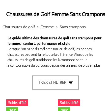
Chaussures de Golf Femme Sans Crampons
Chaussures
Chaussures de golf
Femme
Sans crampons
Le guide ultime des chaussures de golf sans crampons pour
Gants
femmes : confort, performance et style
Lorsque l'on parle d'améliorer son jeu de golf, les bonnes
chaussures peuvent faire toute la différence. Alors que les
chaussures de golf traditionnelles à crampons sont un
Balles
incontournable du parcours depuis des années, de plus en plus
de golfeuses se tournent vers une option plus moderne et
polyvalente : les chaussures de golf sans crampons. Ces
chaussures offrent un équilibre idéal entre confort, stabilité et
TRIER ET FILTRER
Sacs
style, ce qui en fait un choix populaire pour les femmes sur le
parcours. Dans ce guide, nous explorerons les avantages des
chaussures de golf sans crampons, leurs caractéristiques et
Soldes d’été
Soldes d’été
pourquoi elles sont une excellente option pour les golfeuses.
Chariots De Golf
-30%
-30%