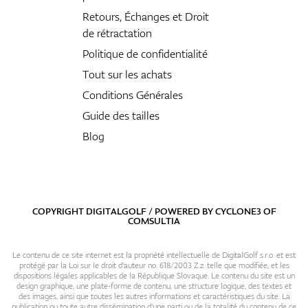
Retours, Échanges et Droit
de rétractation
Politique de confidentialité
Tout sur les achats
Conditions Générales
Guide des tailles
Blog
COPYRIGHT DIGITALGOLF / POWERED BY
CYCLONE3
OF
COMSULTIA
Le contenu de ce site internet est la propriété intellectuelle de DigitalGolf s.r.o. et est
protégé par la Loi sur le droit d'auteur no. 618/2003 Z.z. telle que modifiée, et les
dispositions légales applicables de la République Slovaque. Le contenu du site est un
design graphique, une plate-forme de contenu, une structure logique, des textes et
des images, ainsi que toutes les autres informations et caractéristiques du site. La
publication ou toute autre dissémination d'une parti ou de la totalité du contenu de ce