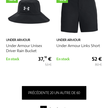
UNDER ARMOUR
UNDER ARMOUR
Under Armour Unisex
Under Armour Links Short
Driver Rain Bucket
37,
€
52 €
10
En stock
En stock
53 €
80 €
PRÉCÉDENTE 20 UN AUTRE DE 60