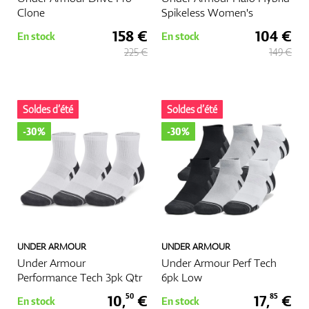
Clone
Spikeless Women's
158 €
104 €
En stock
En stock
225 €
149 €
Soldes d’été
Soldes d’été
-30%
-30%
UNDER ARMOUR
UNDER ARMOUR
Under Armour
Under Armour Perf Tech
Performance Tech 3pk Qtr
6pk Low
10,
€
17,
€
50
85
En stock
En stock