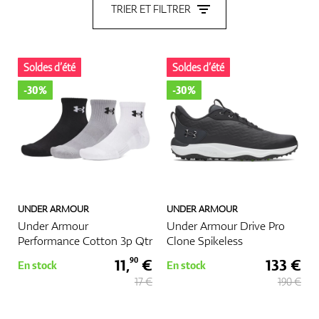
TRIER ET FILTRER
Chaussures
Soldes d’été
Soldes d’été
-30%
-30%
Gants
Balles
UNDER ARMOUR
UNDER ARMOUR
Under Armour
Under Armour Drive Pro
Performance Cotton 3p Qtr
Clone Spikeless
Sacs
11,
€
133 €
90
En stock
En stock
17 €
190 €
Chariots De Golf