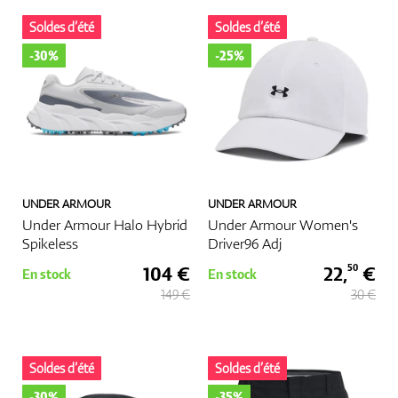
Soldes d’été
Soldes d’été
-30%
-25%
UNDER ARMOUR
UNDER ARMOUR
Under Armour Halo Hybrid
Under Armour Women's
Spikeless
Driver96 Adj
104 €
22,
€
50
En stock
En stock
149 €
30 €
Soldes d’été
Soldes d’été
-30%
-35%