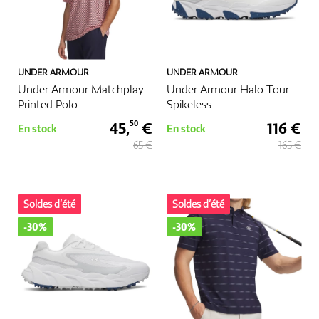
UNDER ARMOUR
UNDER ARMOUR
Under Armour Matchplay
Under Armour Halo Tour
Printed Polo
Spikeless
45,
€
116 €
50
En stock
En stock
65 €
165 €
Soldes d’été
Soldes d’été
-30%
-30%