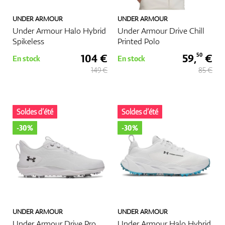
UNDER ARMOUR
UNDER ARMOUR
Under Armour Halo Hybrid
Under Armour Drive Chill
Spikeless
Printed Polo
104 €
59,
€
50
En stock
En stock
149 €
85 €
Soldes d’été
Soldes d’été
-30%
-30%
UNDER ARMOUR
UNDER ARMOUR
Under Armour Drive Pro
Under Armour Halo Hybrid