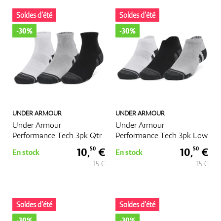
Soldes d’été
Soldes d’été
-30%
-30%
GPS Et Télémètres
Accessoires
UNDER ARMOUR
UNDER ARMOUR
Under Armour
Under Armour
Performance Tech 3pk Qtr
Performance Tech 3pk Low
10,
€
10,
€
50
50
En stock
En stock
15 €
15 €
Soldes d’été
Soldes d’été
-30%
-30%