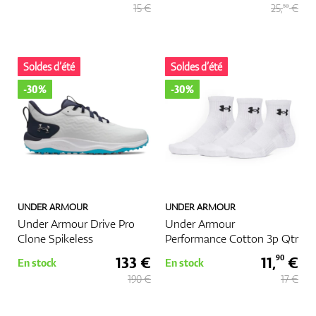
15 €
25,
€
50
Soldes d’été
Soldes d’été
-30%
-30%
UNDER ARMOUR
UNDER ARMOUR
Under Armour Drive Pro
Under Armour
Clone Spikeless
Performance Cotton 3p Qtr
133 €
11,
€
90
En stock
En stock
190 €
17 €