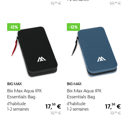
19,
€
59,
€
90
90
-12%
-12%
BIG MAX
BIG MAX
Bix Max Aqua IPX
Bix Max Aqua IPX
Essentials Bag
Essentials Bag
d'habitude
d'habitude
17,
€
17,
€
50
50
1-2 semaines
1-2 semaines
19,
€
19,
€
90
90