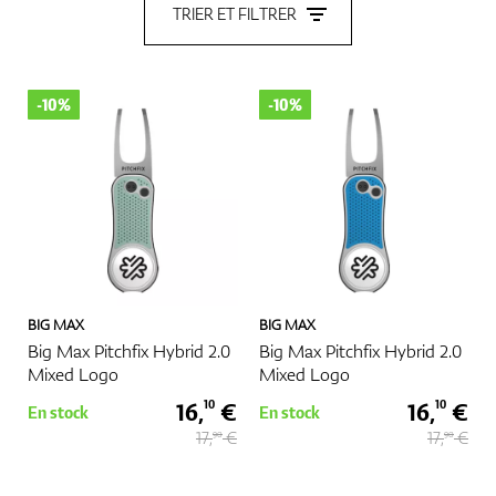
TRIER ET FILTRER
Chaussures
-10%
-10%
Gants
Balles
BIG MAX
BIG MAX
Big Max Pitchfix Hybrid 2.0
Big Max Pitchfix Hybrid 2.0
Mixed Logo
Mixed Logo
Sacs
16,
€
16,
€
10
10
En stock
En stock
17,
€
17,
€
90
90
Chariots De Golf