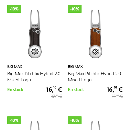
-10%
-10%
GPS Et Télémètres
Accessoires
BIG MAX
BIG MAX
Big Max Pitchfix Hybrid 2.0
Big Max Pitchfix Hybrid 2.0
Mixed Logo
Mixed Logo
16,
€
16,
€
10
10
En stock
En stock
17,
€
17,
€
90
90
-10%
-10%