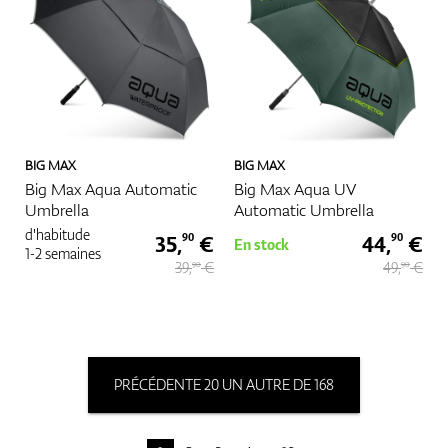
BIG MAX
BIG MAX
Big Max Aqua Automatic
Big Max Aqua UV
Umbrella
Automatic Umbrella
d'habitude
35,
€
44,
€
90
90
En stock
1-2 semaines
39,
€
49,
€
90
90
PRÉCÉDENTE 20 UN AUTRE DE 168