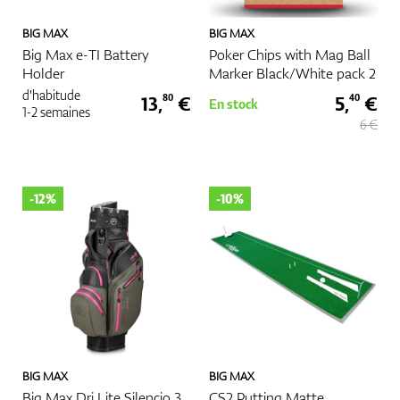
BIG MAX
BIG MAX
Big Max e-TI Battery
Poker Chips with Mag Ball
Holder
Marker Black/White pack 2
d'habitude
13,
€
5,
€
80
40
En stock
1-2 semaines
6 €
-12%
-10%
BIG MAX
BIG MAX
Big Max Dri Lite Silencio 3
CS2 Putting Matte