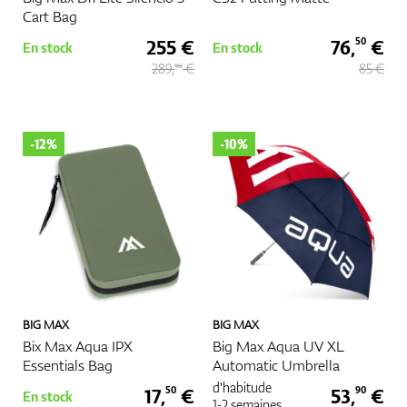
Cart Bag
255 €
76,
€
50
En stock
En stock
289,
€
85 €
90
-12%
-10%
BIG MAX
BIG MAX
Bix Max Aqua IPX
Big Max Aqua UV XL
Essentials Bag
Automatic Umbrella
d'habitude
17,
€
53,
€
50
90
En stock
1-2 semaines