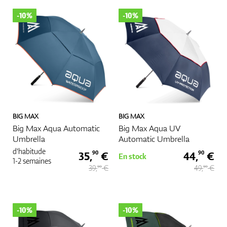
-10%
-10%
BIG MAX
BIG MAX
Big Max Aqua Automatic
Big Max Aqua UV
Umbrella
Automatic Umbrella
d'habitude
35,
€
44,
€
90
90
En stock
1-2 semaines
39,
€
49,
€
90
90
-10%
-10%