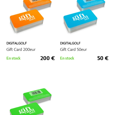
Chaussures
Gants
DIGITALGOLF
DIGITALGOLF
Gift Card 200eur
Gift Card 50eur
200 €
50 €
En stock
En stock
Balles
Sacs
Chariots De Golf