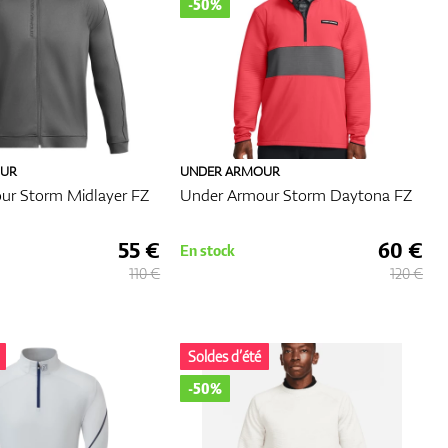
-50%
us
pe
ntes
OUR
UNDER ARMOUR
rs
ur Storm Midlayer FZ
Under Armour Storm Daytona FZ
ale et
55 €
60 €
En stock
110 €
120 €
ce
Soldes d’été
r le
-50%
 golf