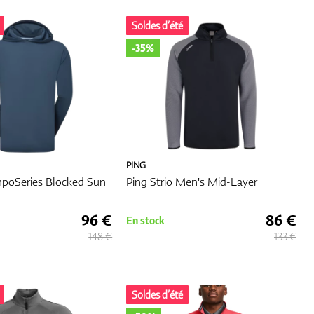
Soldes d’été
f. Il
-35%
e
outer
PING
poSeries Blocked Sun
Ping Strio Men's Mid-Layer
rter
96 €
86 €
En stock
148 €
133 €
e vos
 pour
Soldes d’été