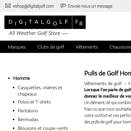
eshop@digitalgolf.com
Envoie-nous un message
Marques
Clubs de golf
Vêtements
Chaussure
Pulls de Golf H
Homme
Vêtements de golf
Casquettes, visières et
Lorsque l'on parle de golf
chapeaux
donner le meilleur de 
Polos et T-shirts
Un élément clé qui combine
frais ou que vous souhaitie
Pantalons
votre confort et vos perfor
Bermudas
des pulls de golf pour homm
Blousons et coupe-vents
mieux à vos besoins.