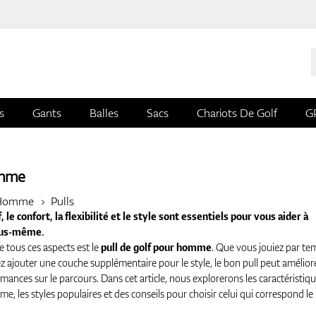
s
Gants
Balles
Sacs
Chariots De Golf
G
omme
Homme
Pulls
, le confort, la flexibilité et le style sont essentiels pour vous aider à
vous-même.
 tous ces aspects est le
pull de golf pour homme
. Que vous jouiez par te
z ajouter une couche supplémentaire pour le style, le bon pull peut amélior
mances sur le parcours. Dans cet article, nous explorerons les caractéristiq
e, les styles populaires et des conseils pour choisir celui qui correspond le