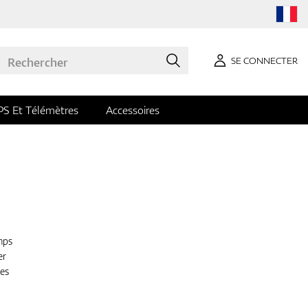
SE CONNECTER
PS Et Télémètres
Accessoires
mps
er
ues