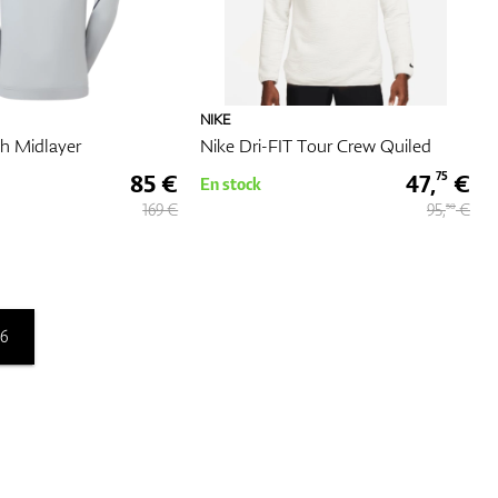
nts et
qui
nt
NIKE
h Midlayer
Nike Dri-FIT Tour Crew Quiled
85 €
47,
€
75
En stock
169 €
95,
€
50
6
tre
 le
ur