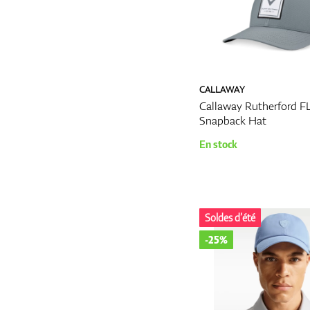
et performants augmente é
vêtements de golf junior et
Qu'il s'agisse d'un polo cl
vêtements de golf de quali
tout en restant confortable
CALLAWAY
Lors de l'achat de vêtements
Callaway Rutherford 
fonctionnalité, et encoura
Snapback Hat
peut améliorer la performa
En stock
agréable.
Plus
Soldes d’été
-25%