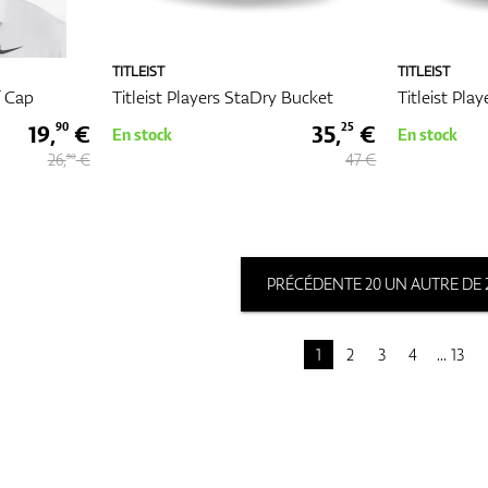
TITLEIST
TITLEIST
f Cap
Titleist Players StaDry Bucket
Titleist Pla
19,
€
35,
€
90
25
En stock
En stock
26,
€
47 €
50
PRÉCÉDENTE 20 UN AUTRE DE 
1
2
3
4
13