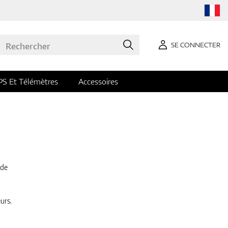
SE CONNECTER
PS Et Télémètres
Accessoires
 de
urs.