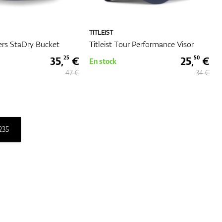
TITLEIST
yers StaDry Bucket
Titleist Tour Performance Visor
35,
€
25,
€
25
50
En stock
47 €
34 €
235