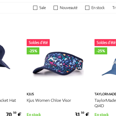
ments de golf junior, le confort est primordial. Le golf nécessite une grand
Sale
Nouveauté
En stock
Tr
alancement du club à la marche sur le parcours, et les bons vêtements
se concentrer sur leur jeu. Les meilleurs vêtements de golf pour enfants s
 légers et respirants, qui offrent de la flexibilité et permettent de garder les
dant les longues parties dans diverses conditions climatiques.
e joue également un rôle important. Les enfants et les juniors aiment exprim
rs la mode. Heureusement, les vêtements de golf modernes pour jeunes joue
Soldes d’été
Soldes d’été
 de couleurs vives, de motifs et de coupes modernes qui plaisent aussi bi
s.
-25%
-25%
s vêtements de golf junior et enfants
garde-robe de tout golfeur, le polo est un must pour les golfeurs juniors.
rtir de matériaux respirants et à séchage rapide, ces polos sont conçus po
et au sec pendant leur partie. Qu'il soit de couleurs vives ou à rayures classi
amme de styles adaptés au parcours de golf et même aux environnements p
KJUS
TAYLORMAD
ucket Hat
Kjus Women Chloe Visor
TaylorMade
lf :
Qi4D
e golf est essentiel pour une liberté de mouvement optimale. Les shorts de
nées plus chaudes, tandis que les pantalons offrent plus de couverture pour
70,
€
31,
€
50
50
En stock
En stock