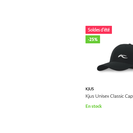
journées plus fraîches. Les
aux jeunes golfeurs de se d
Jupes et robes de golf pou
Les vêtements de golf pour 
fois confort et flexibilité
Soldes d’été
une apparence professionne
-25%
offrant à la fois style et pra
Chapeaux et visières :
La protection contre le sol
accessoires clés dans les t
rayons UV nocifs, mais ils
Chaussures de golf :
Les chaussures de golf pour
crampons ou des semelles e
KJUS
les mouvements naturels d
Kjus Unisex Classic Cap
de styles, du cuir traditio
la paire qui lui convient.
En stock
3. Choisir le bon tissu p
Lors de l'achat de vêtement
exigences physiques du jeu