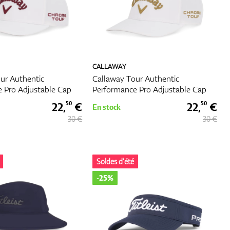
s.
 des
t
CALLAWAY
t la
ur Authentic
Callaway Tour Authentic
f
 Pro Adjustable Cap
Performance Pro Adjustable Cap
s
22,
€
22,
€
50
50
En stock
30 €
30 €
Soldes d’été
-25%