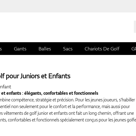
s
Gants
Balles
Sacs
Chariots De Golf
G
f pour Juniors et Enfants
nfant
et enfants : élégants, confortables et fonctionnels
mbine compétence, stratégie et précision. Pour les jeunes joueurs, s'habiller
entiel non seulement pour le confort et la performance, mais aussi pour
es vêtements de golf junior et enfants ont fait un long chemin, offrant une
nts, confortables et fonctionnels spécialement conçus pour les jeunes golfe
r les bons vêtements de golf pour les enfants