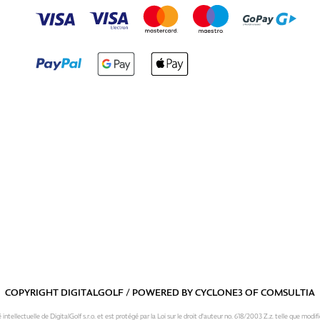
COPYRIGHT DIGITALGOLF / POWERED BY
CYCLONE3
OF
COMSULTIA
intellectuelle de DigitalGolf s.r.o. et est protégé par la Loi sur le droit d'auteur no. 618/2003 Z.z. telle que modifi