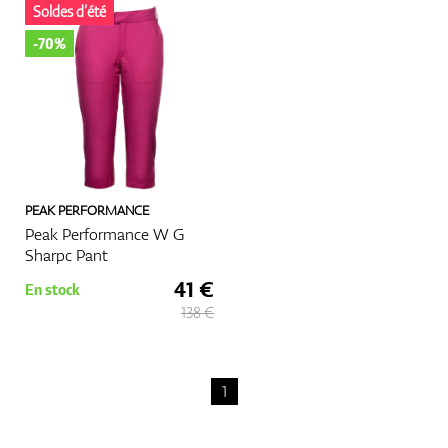
Soldes d’été
-70%
PEAK PERFORMANCE
Peak Performance W G
Sharpc Pant
41 €
En stock
138 €
1