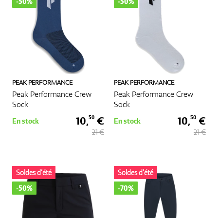
-50%
-50%
GPS Et Télémètres
PEAK PERFORMANCE
PEAK PERFORMANCE
Accessoires
Peak Performance Crew
Peak Performance Crew
Sock
Sock
10,
€
10,
€
50
50
En stock
En stock
21 €
21 €
Soldes d’été
Soldes d’été
-50%
-70%