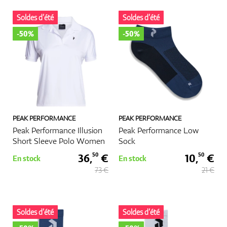
Soldes d’été
Soldes d’été
Chaussures
-50%
-50%
Gants
PEAK PERFORMANCE
PEAK PERFORMANCE
Balles
Peak Performance Illusion
Peak Performance Low
Short Sleeve Polo Women
Sock
36,
€
10,
€
50
50
En stock
En stock
73 €
21 €
Sacs
Soldes d’été
Soldes d’été
Chariots De Golf