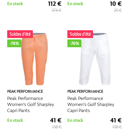
112 €
10 €
En stock
En stock
374 €
25 €
Soldes d’été
Soldes d’été
-70%
-70%
PEAK PERFORMANCE
PEAK PERFORMANCE
Peak Performance
Peak Performance
Women's Golf Sharpley
Women's Golf Sharpley
Capri Pants
Capri Pants
41 €
41 €
En stock
En stock
138 €
138 €