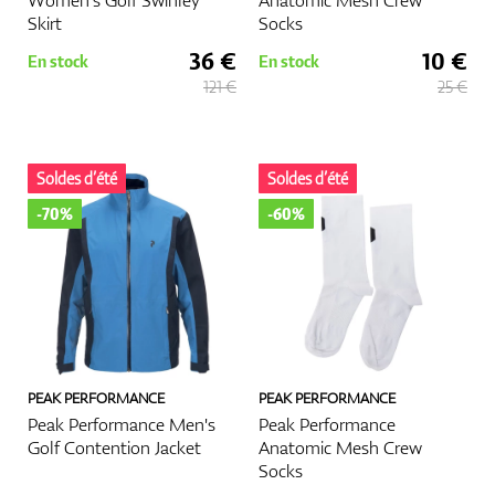
Women's Golf Swinley
Anatomic Mesh Crew
Skirt
Socks
36 €
10 €
En stock
En stock
121 €
25 €
Soldes d’été
Soldes d’été
-70%
-60%
PEAK PERFORMANCE
PEAK PERFORMANCE
Peak Performance Men's
Peak Performance
Golf Contention Jacket
Anatomic Mesh Crew
Socks