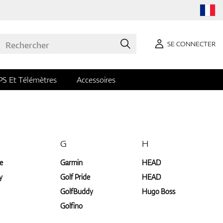
SE CONNECTER
PS Et Télémètres
Accessoires
G
H
e
Garmin
HEAD
y
Golf Pride
HEAD
GolfBuddy
Hugo Boss
Golfino