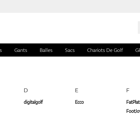
s
Gants
Balles
Sacs
Chariots De Golf
G
D
E
F
digitalgolf
Ecco
FatPlat
FootJo