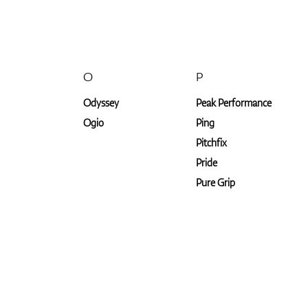
O
P
Odyssey
Peak Performance
Ogio
Ping
Pitchfix
Pride
Pure Grip