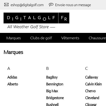
eshop@digitalgolf.com
Envoie-nous un message
Marques
Clubs de golf
Vêtements
Chaussure
Marques
A
B
C
Adidas
BagBoy
Callaway
Alberto
Bennington
Calvin Klein
Big Max
Chervo
Bridgestone
Cleveland
Bushnell
Clicgear