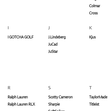
Colmar
Cross
I
J
K
I GOTCHA GOLF
J.Lindeberg
Kjus
JuCad
JuStar
R
S
T
Ralph Lauren
Scotty Cameron
TaylorMade
Ralph Lauren RLX
Sharpie
Titleist