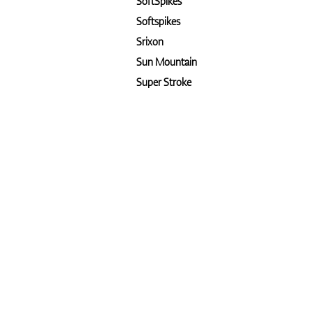
SoftSpikes
Softspikes
Srixon
Sun Mountain
Super Stroke