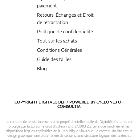
paiement
Retours, Échanges et Droit
de rétractation
Politique de confidentialité
Tout sur les achats
Conditions Générales
Guide des tailles
Blog
COPYRIGHT DIGITALGOLF / POWERED BY
CYCLONE3
OF
COMSULTIA
Le contenu de ce site internet est la propriété intellectuelle de DigitalGolf s.r.o. et est
protégé par la Loi sur le droit d'auteur no. 618/2003 Z.z. telle que modifiée, et les
dispositions légales applicables de la République Slovaque. Le contenu du site est un
design graphique, une plate-forme de contenu, une structure logique, des textes et