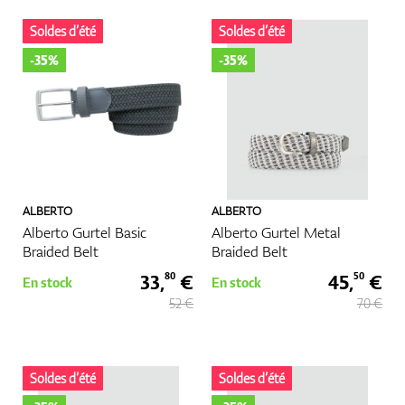
Soldes d’été
Soldes d’été
Chaussures
-35%
-35%
Gants
ALBERTO
ALBERTO
Balles
Alberto Gurtel Basic
Alberto Gurtel Metal
Braided Belt
Braided Belt
33,
€
45,
€
80
50
En stock
En stock
52 €
70 €
Sacs
Soldes d’été
Soldes d’été
Chariots De Golf