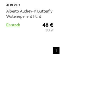
ALBERTO
Alberto Audrey-K Butterfly
Waterrepellent Pant
46 €
En stock
153 €
1