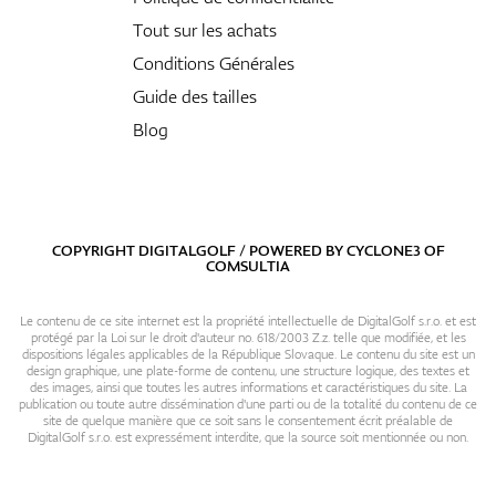
Tout sur les achats
Conditions Générales
Guide des tailles
Blog
COPYRIGHT DIGITALGOLF / POWERED BY
CYCLONE3
OF
COMSULTIA
Le contenu de ce site internet est la propriété intellectuelle de DigitalGolf s.r.o. et est
protégé par la Loi sur le droit d'auteur no. 618/2003 Z.z. telle que modifiée, et les
dispositions légales applicables de la République Slovaque. Le contenu du site est un
design graphique, une plate-forme de contenu, une structure logique, des textes et
des images, ainsi que toutes les autres informations et caractéristiques du site. La
publication ou toute autre dissémination d'une parti ou de la totalité du contenu de ce
site de quelque manière que ce soit sans le consentement écrit préalable de
DigitalGolf s.r.o. est expressément interdite, que la source soit mentionnée ou non.