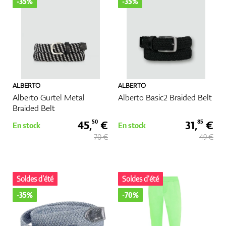
-35%
-35%
GPS Et Télémètres
ALBERTO
ALBERTO
Accessoires
Alberto Gurtel Metal
Alberto Basic2 Braided Belt
Braided Belt
45,
€
31,
€
50
85
En stock
En stock
70 €
49 €
Soldes d’été
Soldes d’été
-35%
-70%