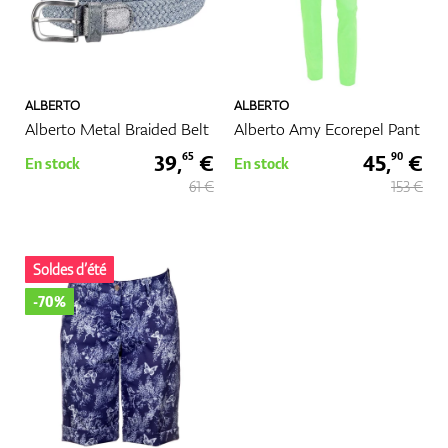
ALBERTO
ALBERTO
Alberto Metal Braided Belt
Alberto Amy Ecorepel Pant
39,
€
45,
€
65
90
En stock
En stock
61 €
153 €
Soldes d’été
-70%