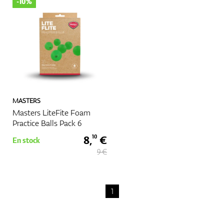
-10%
MASTERS
Masters LiteFite Foam
Practice Balls Pack 6
8,
€
10
En stock
9 €
1