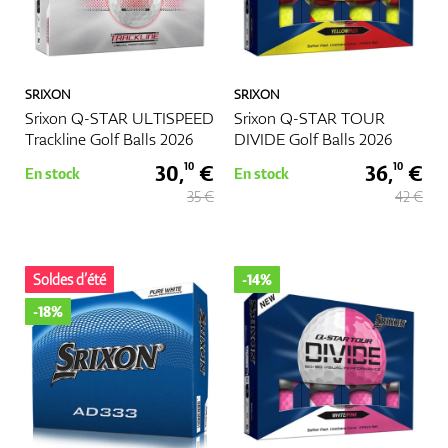
SRIXON
SRIXON
Srixon Q-STAR ULTISPEED
Srixon Q-STAR TOUR
Trackline Golf Balls 2026
DIVIDE Golf Balls 2026
30,
€
36,
€
10
10
En stock
En stock
35 €
42 €
Soldes d’été
-14%
-18%