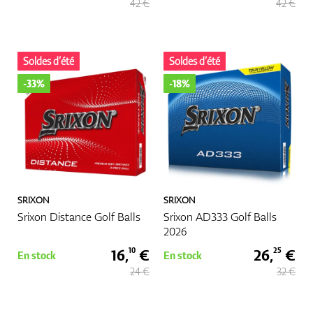
42 €
42 €
Soldes d’été
Soldes d’été
-33%
-18%
SRIXON
SRIXON
Srixon Distance Golf Balls
Srixon AD333 Golf Balls
2026
16,
€
26,
€
10
25
En stock
En stock
24 €
32 €