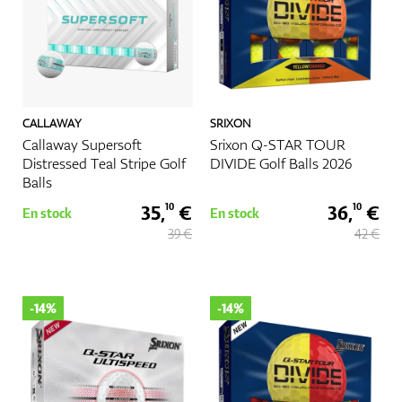
CALLAWAY
SRIXON
Callaway Supersoft
Srixon Q-STAR TOUR
Distressed Teal Stripe Golf
DIVIDE Golf Balls 2026
Balls
35,
€
36,
€
10
10
En stock
En stock
39 €
42 €
-14%
-14%