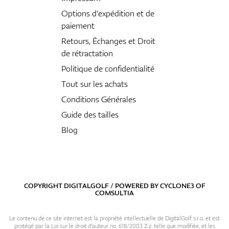
Options d'expédition et de
paiement
Retours, Échanges et Droit
de rétractation
Politique de confidentialité
Tout sur les achats
Conditions Générales
Guide des tailles
Blog
COPYRIGHT DIGITALGOLF / POWERED BY
CYCLONE3
OF
COMSULTIA
Le contenu de ce site internet est la propriété intellectuelle de DigitalGolf s.r.o. et est
protégé par la Loi sur le droit d'auteur no. 618/2003 Z.z. telle que modifiée, et les