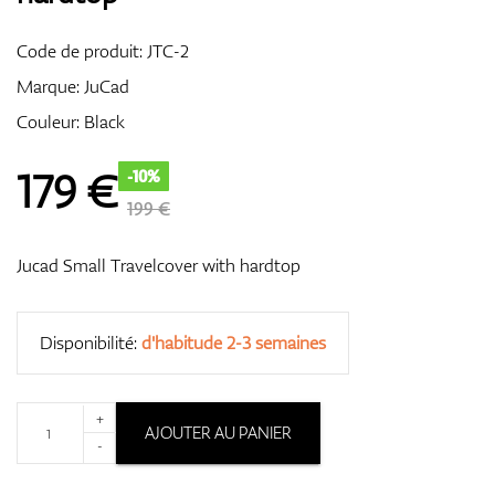
Code de produit:
JTC-2
Marque:
JuCad
GPS Et Télémètres
Couleur: Black
179
€
-10%
Accessoires
199 €
Jucad Small Travelcover with hardtop
Disponibilité:
d'habitude 2-3 semaines
+
AJOUTER AU PANIER
-