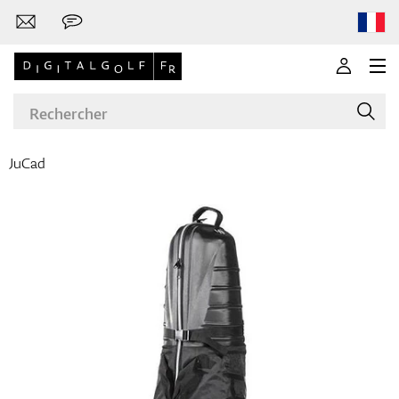
JuCad
Marques
Clubs de golf
Vêtements