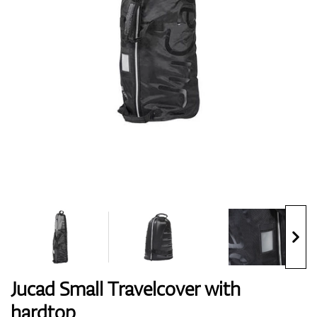
Chaussures
Gants
Balles
Sacs
Jucad Small Travelcover with
hardtop
Chariots De Golf