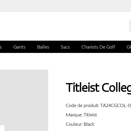
s
Gants
Balles
Sacs
Chariots De Golf
G
Titleist Coll
Code de produit:
TA24CGCOL-0
Marque:
Titleist
Couleur: Black