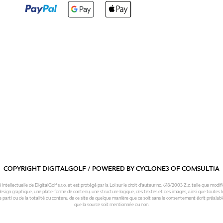
COPYRIGHT DIGITALGOLF / POWERED BY
CYCLONE3
OF
COMSULTIA
intellectuelle de DigitalGolf s.r.o. et est protégé par la Loi sur le droit d'auteur no. 618/2003 Z.z. telle que modifi
sign graphique, une plate-forme de contenu, une structure logique, des textes et des images, ainsi que toutes le
 parti ou de la totalité du contenu de ce site de quelque manière que ce soit sans le consentement écrit préalable
que la source soit mentionnée ou non.