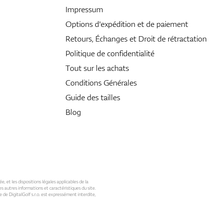
Impressum
Options d'expédition et de paiement
Retours, Échanges et Droit de rétractation
Politique de confidentialité
Tout sur les achats
Conditions Générales
Guide des tailles
Blog
ée, et les dispositions légales applicables de la
s autres informations et caractéristiques du site.
 de DigitalGolf s.r.o. est expressément interdite,