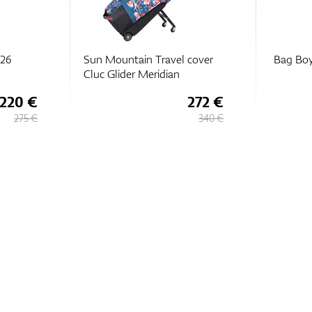
 26
Sun Mountain Travel cover
Bag Boy
Cluc Glider Meridian
220 €
272 €
275 €
340 €