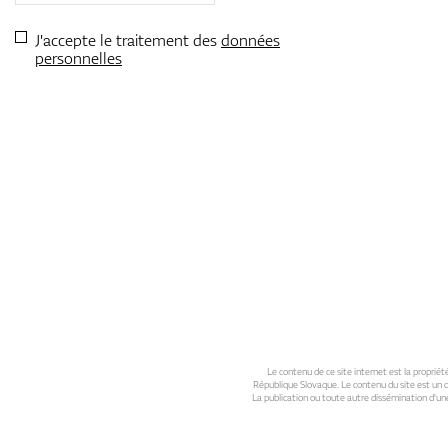
J'accepte le traitement des
données
personnelles
Le contenu de ce site internet est la propriété 
République Slovaque. Le contenu du site est un de
La publication ou toute autre dissémination d'une