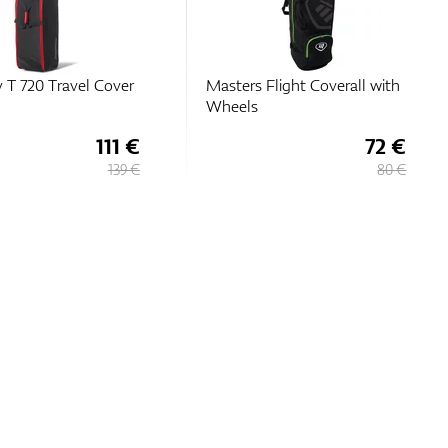
 T 720 Travel Cover
Masters Flight Coverall with
Wheels
111 €
72 €
139 €
80 €