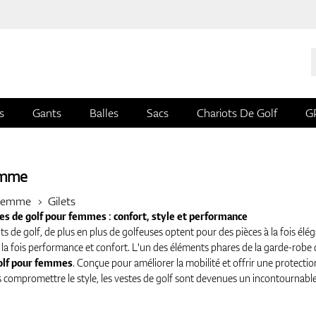
s
Gants
Balles
Sacs
Chariots De Golf
G
emme
Femme
Gilets
es de golf pour femmes : confort, style et performance
ts de golf, de plus en plus de golfeuses optent pour des pièces à la fois élé
à la fois performance et confort. L'un des éléments phares de la garde-robe
olf pour femmes
. Conçue pour améliorer la mobilité et offrir une protectio
s compromettre le style, les vestes de golf sont devenues un incontournabl