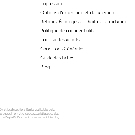
Impressum
Options d'expédition et de paiement
Retours, Échanges et Droit de rétractation
Politique de confidentialité
Tout sur les achats
Conditions Générales
Guide des tailles
Blog
ée, et les dispositions légales applicables de la
s autres informations et caractéristiques du site.
 de DigitalGolf s.r.o. est expressément interdite,