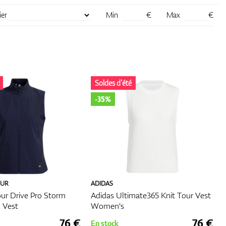
ier
Min
€
Max
€
ons
t
facile
Soldes d’été
Cela
-35%
n sans
ant
ues
OUR
ADIDAS
ur Drive Pro Storm
Adidas Ultimate365 Knit Tour Vest
p Vest
Women's
upes.
76 €
76 €
En stock