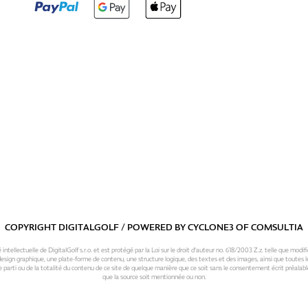
COPYRIGHT DIGITALGOLF / POWERED BY
CYCLONE3
OF
COMSULTIA
intellectuelle de DigitalGolf s.r.o. et est protégé par la Loi sur le droit d'auteur no. 618/2003 Z.z. telle que modifi
sign graphique, une plate-forme de contenu, une structure logique, des textes et des images, ainsi que toutes le
 parti ou de la totalité du contenu de ce site de quelque manière que ce soit sans le consentement écrit préalable
que la source soit mentionnée ou non.