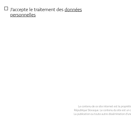
J'accepte le traitement des
données
personnelles
Le contenu de ce site internet est la propriété 
République Slovaque. Le contenu du site est un de
La publication ou toute autre dissémination d'une