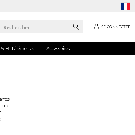
SE CONNECTER
PS Et Télémètres
Accessoires
gantes
 d'une
n
e