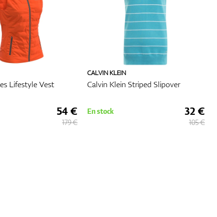
CALVIN KLEIN
es Lifestyle Vest
Calvin Klein Striped Slipover
54 €
32 €
En stock
179 €
105 €