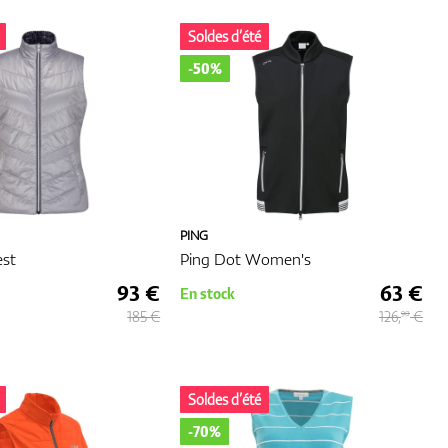
olf
Soldes d’été
ir de
-50%
s,
et à
es
PING
est
Ping Dot Women's
ester
93 €
63 €
En stock
e à
185 €
126,
€
90
l'eau,
Soldes d’été
-70%