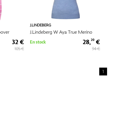
J.LINDEBERG
pover
J.Lindeberg W Aya True Merino
32 €
28,
€
20
En stock
105 €
94 €
1