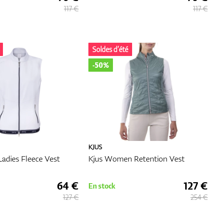
look
117 €
117 €
Soldes d’été
le.
-50%
guler
téger
re
rité
KJUS
adies Fleece Vest
Kjus Women Retention Vest
sants
64 €
127 €
En stock
127 €
254 €
es.