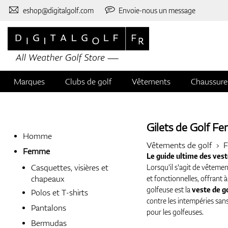
eshop@digitalgolf.com
Envoie-nous un message
Marques
Clubs de golf
Vêtements
Chaussure
Gilets de Golf F
Homme
Vêtements de golf
Femme
Le guide ultime des vest
Casquettes, visières et
Lorsqu'il s'agit de vêtemen
chapeaux
et fonctionnelles, offrant 
golfeuse est la
veste de g
Polos et T-shirts
contre les intempéries san
Pantalons
pour les golfeuses.
Bermudas