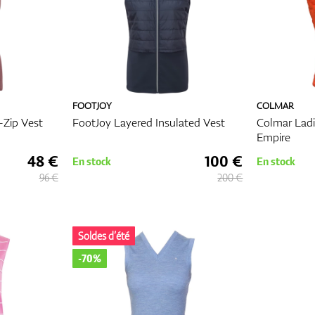
FOOTJOY
COLMAR
Zip Vest
FootJoy Layered Insulated Vest
Colmar Ladi
Empire
48 €
100 €
En stock
En stock
96 €
200 €
Soldes d’été
-70%